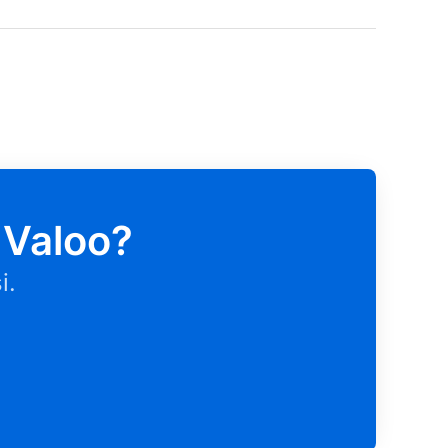
 Valoo?
i.