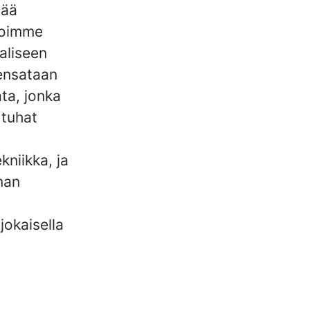
vää
stoimme
aaliseen
eensataan
ta, jonka
 tuhat
kniikka, ja
man
jokaisella