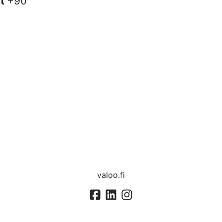
it
+90
valoo.fi