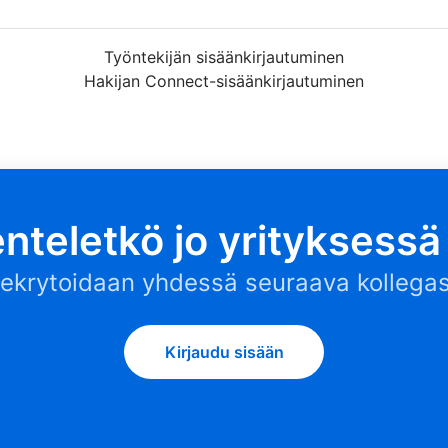
Työntekijän sisäänkirjautuminen
Hakijan Connect-sisäänkirjautuminen
nteletkö jo yrityksessä
ekrytoidaan yhdessä seuraava kollegas
Kirjaudu sisään