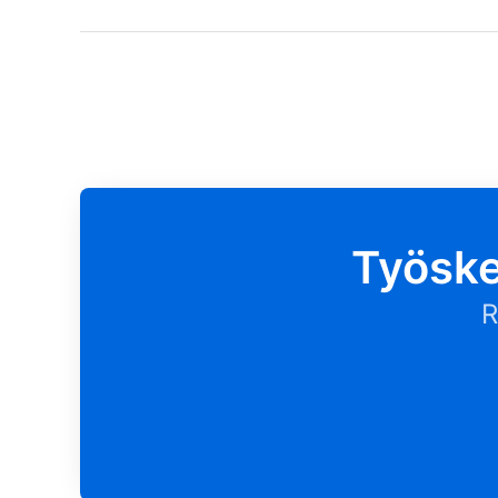
Työske
R