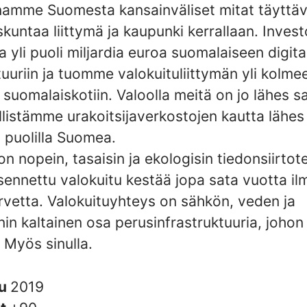
amme Suomesta kansainväliset mitat täyttä
skuntaa liittymä ja kaupunki kerrallaan. Inve
a yli puoli miljardia euroa suomalaiseen digit
tuuriin ja tuomme valokuituliittymän yli kolm
suomalaiskotiin. Valoolla meitä on jo lähes sa
öllistämme urakoitsijaverkostojen kautta lähes
i puolilla Suomea.
on nopein, tasaisin ja ekologisin tiedonsiirtote
ennettu valokuitu kestää jopa sata vuotta il
rvetta. Valokuituyhteys on sähkön, veden ja
in kaltainen osa perusinfrastruktuuria, johon 
 Myös sinulla.
tu
2019