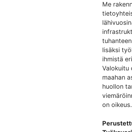
Me rakenn
tietoyhtei
lähivuosin
infrastruk
tuhanteen 
lisäksi ty
ihmistä er
Valokuitu 
maahan as
huollon ta
viemäröinn
on oikeus.
Perustet